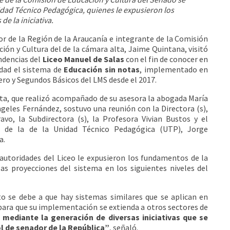
nidad Técnico Pedagógica, quienes le expusieron los
e la iniciativa.
or de la Región de la Araucanía e integrante de la Comisión
ción y Cultura del de la cámara alta, Jaime Quintana, visitó
ndencias del
Liceo Manuel de Salas
con el fin de conocer en
dad el sistema de
Educación sin notas
, implementado en
ero y Segundos Básicos del LMS desde el 2017.
sita, que realizó acompañado de su asesora la abogada María
ngeles Fernández, sostuvo una reunión con la Directora (s),
ravo, la Subdirectora (s), la Profesora Vivian Bustos y el
r de la de la Unidad Técnico Pedagógica (UTP), Jorge
a.
s autoridades del Liceo le expusieron los fundamentos de la
 las proyecciones del sistema en los siguientes niveles del
to se debe a que hay sistemas similares que se aplican en
 para que su implementación se extienda a otros sectores de
 mediante la generación de diversas iniciativas que se
l de senador de la República”
, señaló.