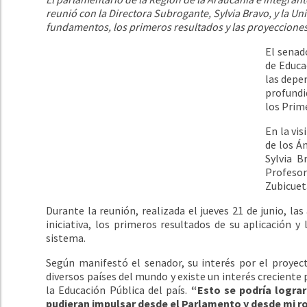
reunió con la Directora Subrogante, Sylvia Bravo, y la U
fundamentos, los primeros resultados y las proyecciones d
El senad
de Educa
las depe
profundi
los Prim
En la vi
de los Á
Sylvia B
Profeso
Zubicuet
Durante la reunión, realizada el jueves 21 de junio, la
iniciativa, los primeros resultados de su aplicación y
sistema.
Según manifestó el senador, su interés por el proyec
diversos países del mundo y existe un interés creciente
la Educación Pública del país.
“Esto se podría lograr
pudieran impulsar desde el Parlamento y desde mi ro