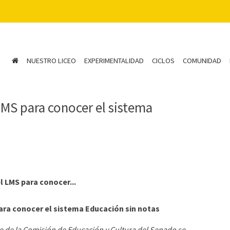
NUESTRO LICEO
EXPERIMENTALIDAD
CICLOS
COMUNIDAD
LMS para conocer el sistema
l LMS para conocer...
ara conocer el sistema Educación sin notas
te de la Comisión de Educación y Cultura del Senado se