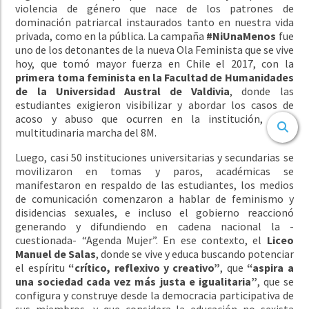
violencia de género que nace de los patrones de
dominación patriarcal instaurados tanto en nuestra vida
privada, como en la pública. La campaña
#NiUnaMenos
fue
uno de los detonantes de la nueva Ola Feminista que se vive
hoy, que tomó mayor fuerza en Chile el 2017, con la
primera toma feminista en la Facultad de Humanidades
de la Universidad Austral de Valdivia
, donde las
estudiantes exigieron visibilizar y abordar los casos de
acoso y abuso que ocurren en la institución, y la
multitudinaria marcha del 8M.
Luego, casi 50 instituciones universitarias y secundarias se
movilizaron en tomas y paros, académicas se
manifestaron en respaldo de las estudiantes, los medios
de comunicación comenzaron a hablar de feminismo y
disidencias sexuales, e incluso el gobierno reaccionó
generando y difundiendo en cadena nacional la -
cuestionada- “Agenda Mujer”. En ese contexto, el
Liceo
Manuel de Salas
, donde se vive y educa buscando potenciar
el espíritu
“crítico, reflexivo y creativo”
, que
“aspira a
una sociedad cada vez más justa e igualitaria”
, que se
configura y construye desde la democracia participativa de
sus miembros, y que considera la educación no sexista