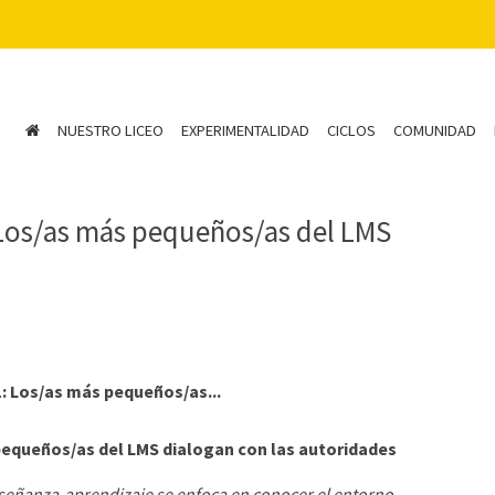
NUESTRO LICEO
EXPERIMENTALIDAD
CICLOS
COMUNIDAD
 Los/as más pequeños/as del LMS
: Los/as más pequeños/as...
pequeños/as del LMS dialogan con las autoridades
enseñanza-aprendizaje se enfoca en conocer el entorno