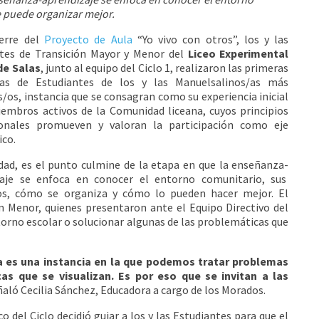
 puede organizar mejor.
erre del
Proyecto de Aula
“Yo vivo con otros”, los y las
tes de Transición Mayor y Menor del
Liceo Experimental
de Salas
, junto al equipo del Ciclo 1, realizaron las primeras
as de Estudiantes de los y las Manuelsalinos/as más
/os, instancia que se consagran como su experiencia inicial
mbros activos de la Comunidad liceana, cuyos principios
cionales promueven y valoran la participación como eje
co.
idad, es el punto culmine de la etapa en que la enseñanza-
zaje se enfoca en conocer el entorno comunitario, sus
s, cómo se organiza y cómo lo pueden hacer mejor. El
ón Menor, quienes presentaron ante el Equipo Directivo del
torno escolar o solucionar algunas de las problemáticas que
a es una instancia en la que podemos tratar problemas
s que se visualizan. Es por eso que se invitan a las
eñaló Cecilia Sánchez, Educadora a cargo de los Morados.
o del Ciclo decidió guiar a los y las Estudiantes para que el