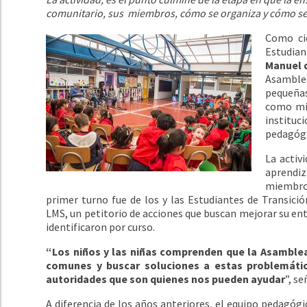
comunitario, sus miembros, cómo se organiza y cómo se
Como ci
Estudian
Manuel 
Asamble
pequeñas
como mie
institu
pedagógi
La activ
aprendi
miembro
primer turno fue de los y las Estudiantes de Transici
LMS, un petitorio de acciones que buscan mejorar su en
identificaron por curso.
“Los niños y las niñas comprenden que la Asamble
comunes y buscar soluciones a estas problemática
autoridades que son quienes nos pueden ayudar
”, s
A diferencia de los años anteriores, el equipo pedagógic