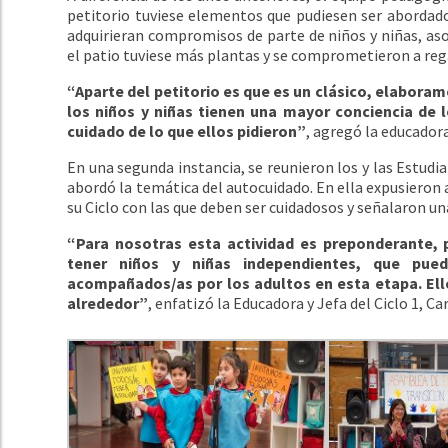
petitorio tuviese elementos que pudiesen ser abordado
adquirieran compromisos de parte de niños y niñas, asoc
el patio tuviese más plantas y se comprometieron a regar
“Aparte del petitorio es que es un clásico, elabora
los niños y niñas tienen una mayor conciencia de
cuidado de lo que ellos pidieron”
, agregó la educadora
En una segunda instancia, se reunieron los y las Estudi
abordó la temática del autocuidado. En ella expusieron
su Ciclo con las que deben ser cuidadosos y señalaron u
“Para nosotras esta actividad es preponderante, 
tener niños y niñas independientes, que pueda
acompañados/as por los adultos en esta etapa. Ello
alrededor”
, enfatizó la Educadora y Jefa del Ciclo 1, 