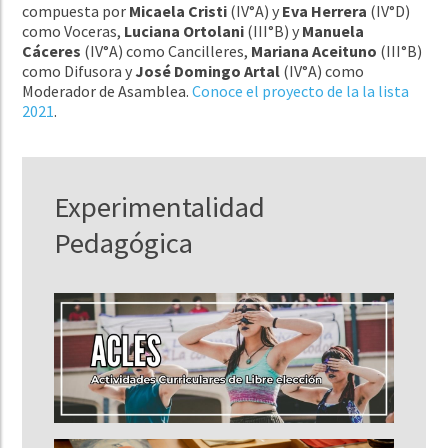
compuesta por
Micaela Cristi
(IV°A) y
Eva Herrera
(IV°D)
como Voceras,
Luciana Ortolani
(III°B) y
Manuela
Cáceres
(IV°A) como Cancilleres,
Mariana Aceituno
(III°B)
como Difusora y
José Domingo Artal
(IV°A) como
Moderador de Asamblea.
Conoce el proyecto de la la lista
2021
.
Experimentalidad
Pedagógica