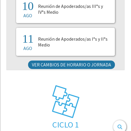
10
Reunión de Apoderados/as III°s y
IV°s Medio
AGO
11
Reunión de Apoderados/as I°s y II°s
Medio
AGO
VER CAMBIOS DE HORARIO O JORNADA
CICLO 1