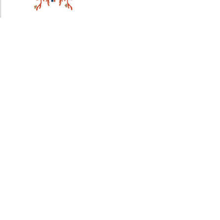
UGESEX presenta Programa de Educación Sexual
Integral: una construcción comunitaria para
educar desde el cuidado y los derechos
13/05/2026