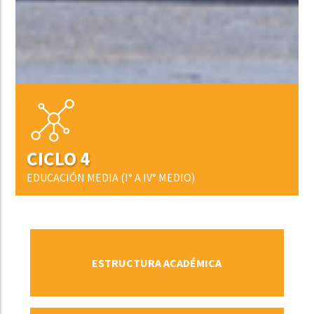
CICLO 4
EDUCACIÓN MEDIA (I° A IV° MEDIO)
VER MÁS
ESTRUCTURA ACADÉMICA