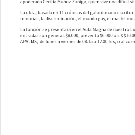
apoderada Cecilia Muñoz Zúñiga, quien vive una difícil si
La obra, basada en 11 crónicas del galardonado escrito
minorías, la discriminación, el mundo gay, el machismo 
La función se presentará en el Aula Magna de nuestro Liceo
entradas son general: $8.000, preventa $6.000 o 2 X $10.0
APALMS, de lunes a viernes de 08:15 a 12:00 hrs, o al cor