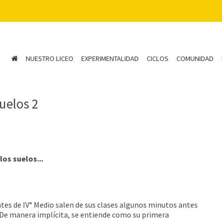
NUESTRO LICEO
EXPERIMENTALIDAD
CICLOS
COMUNIDAD
suelos 2
 los suelos...
antes de IV° Medio salen de sus clases algunos minutos antes
o. De manera implícita, se entiende como su primera