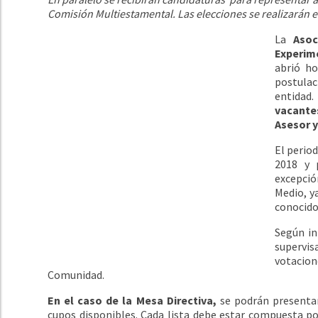
Comisión Multiestamental. Las elecciones se realizarán e
La
Asoc
Experim
abrió ho
postulac
entidad.
vacante
Asesor 
El perio
2018 y 
excepció
Medio, y
conocidos
Según in
supervi
votacion
Comunidad.
En el caso de la Mesa Directiva,
se podrán presentar
cupos disponibles. Cada lista debe estar compuesta po