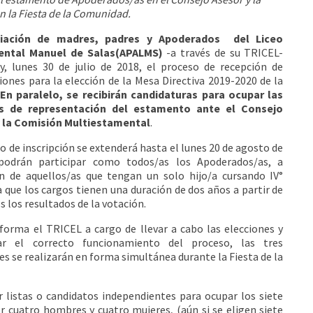
n la Fiesta de la Comunidad.
iación de madres, padres y Apoderados del Liceo
ental Manuel de Salas
(APALMS)
-a través de su TRICEL-
y, lunes 30 de julio de 2018, el proceso de recepción de
iones para la elección de la Mesa Directiva 2019-2020 de la
En paralelo, se recibirán candidaturas para ocupar las
s de representación del estamento ante el Consejo
y la Comisión Multiestamental
.
do de inscripción se extenderá hasta el lunes 20 de agosto de
podrán participar como todos/as los Apoderados/as, a
n de aquellos/as que tengan un solo hijo/a cursando IV°
a que los cargos tienen una duración de dos años a partir de
 los resultados de la votación.
forma el TRICEL a cargo de llevar a cabo las elecciones y
sar el correcto funcionamiento del proceso, las tres
es se realizarán en forma simultánea durante la Fiesta de la
 listas o candidatos independientes para ocupar los siete
r cuatro hombres y cuatro mujeres, (aún si se eligen siete