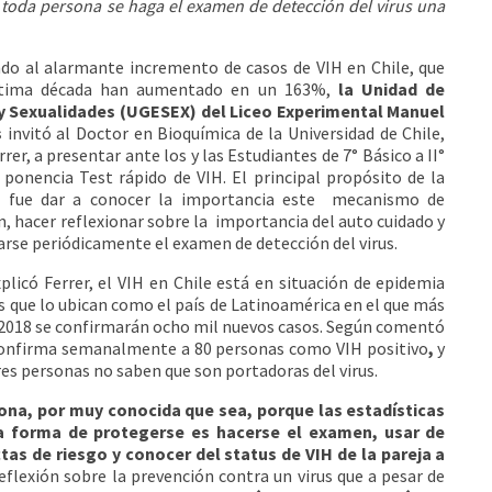
oda persona se haga el examen de detección del virus una
do al alarmante incremento de casos de VIH en Chile, que
ltima década han aumentado en un 163%,
la Unidad de
y Sexualidades (UGESEX) del Liceo Experimental Manuel
s
invitó al Doctor en Bioquímica de la Universidad de Chile,
rer, a presentar ante los y las Estudiantes de 7° Básico a II°
 ponencia Test rápido de VIH. El principal propósito de la
ad fue dar a conocer la importancia este mecanismo de
n, hacer reflexionar sobre la importancia del auto cuidado y
zarse periódicamente el examen de detección del virus.
plicó Ferrer, el VIH en Chile está en situación de epidemia
as que lo ubican como el país de Latinoamérica en el que más
 2018 se confirmarán ocho mil nuevos casos. Según comentó
a confirma semanalmente a 80 personas como VIH positivo
,
y
es personas no saben que son portadoras del virus.
ona, por muy conocida que sea, porque las estadísticas
La forma de protegerse es hacerse el examen, usar de
as de riesgo y conocer del status de VIH de la pareja a
eflexión sobre la prevención contra un virus que a pesar de