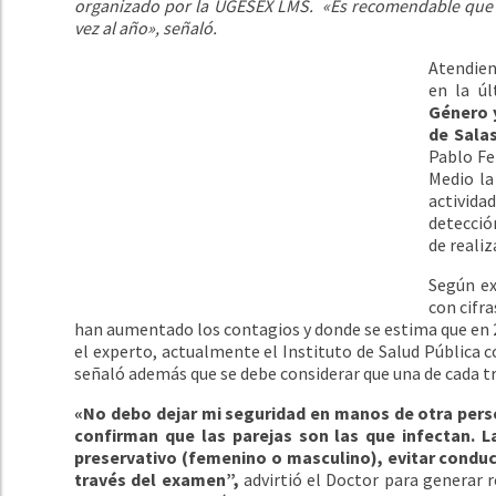
organizado por la UGESEX LMS.
«Es recomendable que t
vez al año», señaló.
Atendien
en la ú
Género 
de Sala
Pablo Fer
Medio la
activid
detecció
de reali
Según ex
con cifr
han aumentado los contagios y donde se estima que en
el experto, actualmente el Instituto de Salud Públic
señaló además que se debe considerar que una de cada tr
«No debo dejar mi seguridad en manos de otra pers
confirman que las parejas son las que infectan. 
preservativo (femenino o masculino), evitar conduct
través del examen”,
advirtió el Doctor para generar r