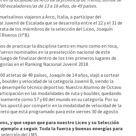
0 escaladores/as de 13 a 18 años, de 49 países.
elsalinos viajaron a Arco, Italia, a participar del
Juvenil de Escalada que se desarrolla entre el 22 y el 31 de
rata de los miembros de la selección del Liceo, Joaquín
 Riveros (II°B).
ños de practicar la disciplina tanto en muro como en roca,
ueron nominados en la preselección nacional de este
luego de finalizar dentro de los tres primeros lugares de
egorías en el Ranking Nacional Juvenil 2018.
0 atletas de 49 países, Joaquín de 14 años, viajó a sortear
, boulder y velocidad de la categoría Juvenil B, siendo la
en desempeño técnico deportivo. Nuestro Alumno de Octavo
articipación en las modalidades de ruta y boulder, quedando
ivamente como 57 y 60 del mundo en su categoría. Por su
años apostó por competir en la modalidad de velocidad de la
, reto que está programado para este viernes 30 de agosto.
s, y que sepan que para nuestro Liceo y su Selección
 ejemplo a seguir. Toda la fuerza y buenas energías para
 selección del LMS.