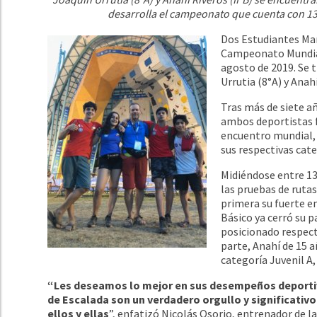
desarrolla el campeonato que cuenta con 130
Dos Estudiantes Manu
Campeonato Mundial 
agosto de 2019. Se t
Urrutia (8°A) y Anahí
Tras más de siete a
ambos deportistas f
encuentro mundial, 
sus respectivas cat
Midiéndose entre 130
las pruebas de rutas
primera su fuerte 
Básico ya cerró su p
posicionado respect
parte, Anahí de 15 
categoría Juvenil A
“Les deseamos lo mejor en sus desempeños deportivo
de Escalada son un verdadero orgullo y significativo
ellos y ellas
”, enfatizó Nicolás Osorio, entrenador de la