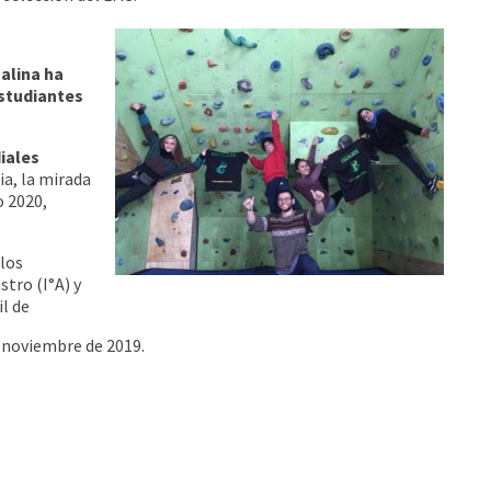
alina ha
Estudiantes
iales
ia, la mirada
o 2020,
 los
tro (I°A) y
il de
e noviembre de 2019.