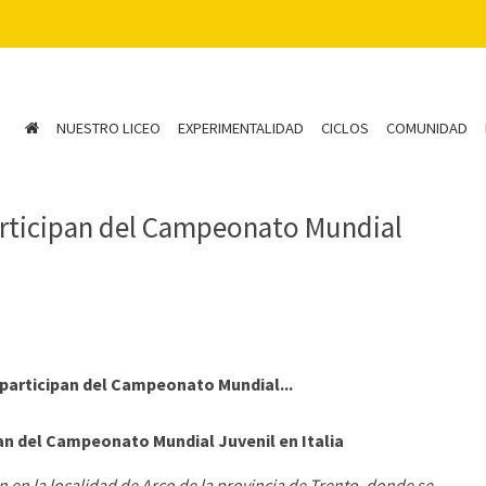
NUESTRO LICEO
EXPERIMENTALIDAD
CICLOS
COMUNIDAD
articipan del Campeonato Mundial
participan del Campeonato Mundial...
an del Campeonato Mundial Juvenil en Italia
n en la localidad de Arco de la provincia de Trento, donde se