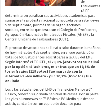
de
Estudiantes
(A.EE),
determinaron paralizar sus actividades académicas para
sumarse a la protesta nacional convocada para este jueves
5 de septiembre, por más de 50 organizaciones
sociales, entre las que destacan el Colegio de Profesores,
Agrupación Nacional de Empleados Fiscales (ANEF) y la
Central Unitaria de Trabajadores (CUT).
El proceso de votaciones se llevó a cabo durante la mañana
de hoy miércoles 4 de septiembre, en el que participó un
total de 605 Estudiantes adscritos/as a la A.EE del LMS.
Según informó el TRICEL,
el 70,0% (424 votos) se inclinó
por la opción «Sí adhiero», mientras que un 19,6% de
los sufragios (119 votos) fue marcado con la
alternativa «No Adhiero» y un 10,7% (65 votos) fue
anulado
.
Los y las Estudiantes del LMS de Transición Menor a 6°
Básico, tendrán su jornada habitual de clases. Por su parte,
los y las alumnos/as de 7° Básico a IV° Medio que deseen
asistir, contarán con un equipo de docente para