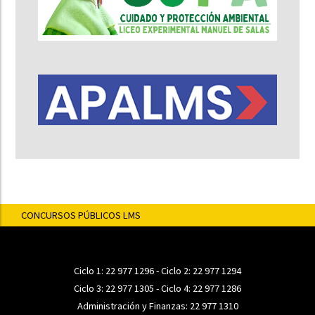
CONCURSOS PÚBLICOS LMS
Ciclo 1:
22 977 1296
- Ciclo 2:
22 977 1294
Ciclo 3:
22 977 1305
- Ciclo 4:
22 977 1286
Administración y Finanzas:
22 977 1310