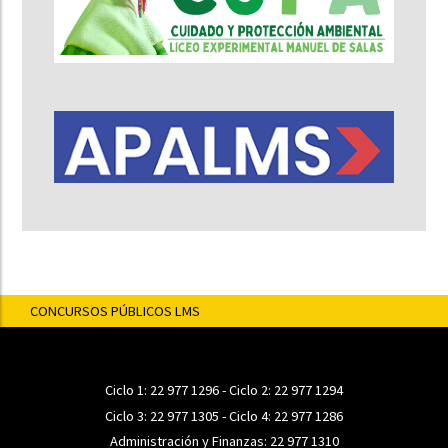
CONCURSOS PÚBLICOS LMS
Ciclo 1:
22 977 1296
- Ciclo 2:
22 977 1294
Ciclo 3:
22 977 1305
- Ciclo 4:
22 977 1286
Administración y Finanzas:
22 977 1310