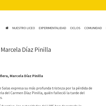
NUESTRO LICEO
EXPERIMENTALIDAD
CICLOS
COMUNIDAD
arcela Díaz Pinilla
era, Marcela Díaz Pinilla
 Salas expresa su más profunda tristeza por la pérdida de
 del Carmen Díaz Pinilla, quién falleció la tarde del
s.
ucativa, las autoridades del LMS han decretado la