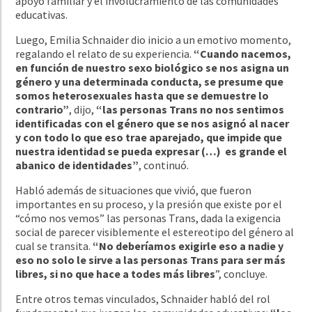
apoyo familiar y el involucramiento de las comunidades
educativas.
Luego, Emilia Schnaider dio inicio a un emotivo momento,
regalando el relato de su experiencia.
“Cuando nacemos,
en función de nuestro sexo biológico se nos asigna un
género y una determinada conducta, se presume que
somos heterosexuales hasta que se demuestre lo
contrario”
, dijo,
“las personas Trans no nos sentimos
identificadas con el género que se nos asignó al nacer
y con todo lo que eso trae aparejado, que impide que
nuestra identidad se pueda expresar (…)
es grande el
abanico de identidades”
, continuó.
Habló además de situaciones que vivió, que fueron
importantes en su proceso, y la presión que existe por el
“cómo nos vemos” las personas Trans, dada la exigencia
social de parecer visiblemente el estereotipo del género al
cual se transita.
“No deberíamos exigirle eso a nadie y
eso no solo le sirve a las personas Trans para ser más
libres, si no que hace a todes más libres
”, concluye.
Entre otros temas vinculados, Schnaider habló del rol