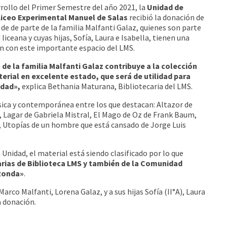
rollo del Primer Semestre del año 2021, la
Unidad de
 Liceo Experimental Manuel de Salas
recibió la donación de
 de de parte de la familia Malfanti Galaz, quienes son parte
liceana y cuyas hijas, Sofía, Laura e Isabella, tienen una
ón con este importante espacio del LMS.
de la familia Malfanti Galaz contribuye a la colección
erial en excelente estado, que será de utilidad para
idad»,
explica Bethania Maturana, Bibliotecaria del LMS.
ásica y contemporánea entre los que destacan: Altazor de
 Lagar de Gabriela Mistral, El Mago de Oz de Frank Baum,
a, Utopías de un hombre que está cansado de Jorge Luis
 Unidad, el material está siendo clasificado por lo que
arias de Biblioteca LMS y también de la Comunidad
 Ronda»
.
co Malfanti, Lorena Galaz, y a sus hijas Sofía (II°A), Laura
a donación.