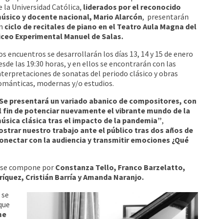
e la Universidad Católica,
liderados por el reconocido
úsico y docente nacional, Mario Alarcón
, presentarán
n
ciclo de recitales de piano en el Teatro Aula Magna del
iceo Experimental Manuel de Salas.
os encuentros se desarrollarán los días 13, 14 y 15 de enero
esde las 19:30 horas, y en ellos se encontrarán con las
nterpretaciones de sonatas del periodo clásico y obras
ománticas, modernas y/o estudios.
Se presentará un variado abanico de compositores, con
l fin de potenciar nuevamente el vibrante mundo de la
úsica clásica tras el impacto de la pandemia”
,
trar nuestro trabajo ante el público tras dos años de
onectar con la audiencia y transmitir emociones ¿Qué
es se compone por
Constanza Tello, Franco Barzelatto,
ríquez, Cristián Barría y Amanda Naranjo.
 se
que
me