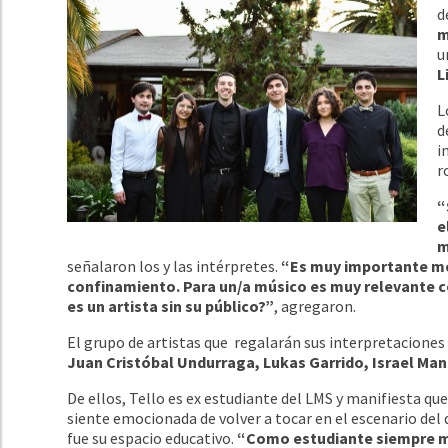
d
m
u
L
L
d
i
r
“
e
m
señalaron los y las intérpretes.
“Es muy importante mos
confinamiento. Para un/a músico es muy relevante c
es un artista sin su público?”
, agregaron.
El grupo de artistas que regalarán sus interpretacion
Juan Cristóbal Undurraga, Lukas Garrido, Israel Man
De ellos, Tello es ex estudiante del LMS y manifiesta que
siente emocionada de volver a tocar en el escenario del 
fue su espacio educativo.
“Como estudiante siempre 