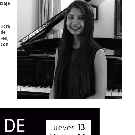
izaje
podrá
 de
ores,
 con