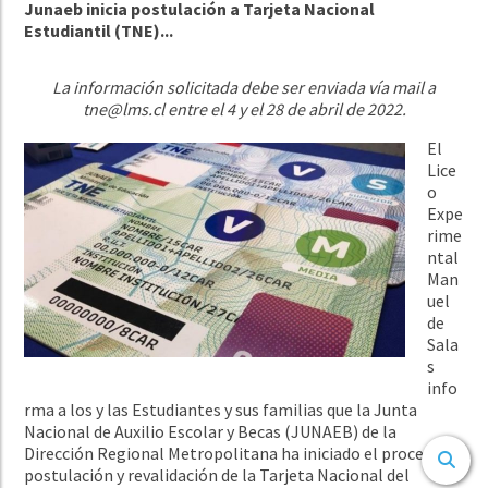
Junaeb inicia postulación a Tarjeta Nacional
Estudiantil (TNE)...
La información solicitada debe ser enviada vía mail a
tne@lms.cl
entre el 4 y el 28 de abril de 2022.
El
Lice
o
Expe
rime
ntal
Man
uel
de
Sala
s
info
rma a los y las Estudiantes y sus familias que la Junta
Nacional de Auxilio Escolar y Becas (JUNAEB) de la
Dirección Regional Metropolitana ha iniciado el proceso de
postulación y revalidación de la Tarjeta Nacional del