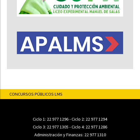
CONCURSOS PÚBLICOS LMS
Ciclo 1:
22 977 1296
- Ciclo 2:
22 977 1294
Ciclo 3:
22 977 1305
- Ciclo 4:
22 977 1286
Administración y Finanzas:
22 977 1310