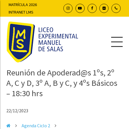
MATRÍCULA 2026
INTRANET LMS
Reunión de Apoderad@s 1ºs, 2º
A, C y D, 3º A, B y C, y 4ºs Básicos
– 18:30 hrs
22/12/2023
Agenda Ciclo 2