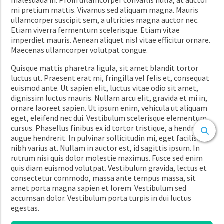
mi pretium mattis. Vivamus sed aliquam magna. Mauris
ullamcorper suscipit sem, a ultricies magna auctor nec.
Etiam viverra fermentum scelerisque. Etiam vitae
imperdiet mauris. Aenean aliquet nisl vitae efficitur ornare.
Maecenas ullamcorper volutpat congue.
Quisque mattis pharetra ligula, sit amet blandit tortor
luctus ut. Praesent erat mi, fringilla vel felis et, consequat
euismod ante. Ut sapien elit, luctus vitae odio sit amet,
dignissim luctus mauris. Nullam arcu elit, gravida et mi in,
ornare laoreet sapien. Ut ipsum enim, vehicula ut aliquam
eget, eleifend nec dui. Vestibulum scelerisque elementum
cursus. Phasellus finibus ex id tortor tristique, a hendrerit
augue hendrerit. In pulvinar sollicitudin mi, eget facilisis
nibh varius at. Nullam in auctor est, id sagittis ipsum. In
rutrum nisi quis dolor molestie maximus. Fusce sed enim
quis diam euismod volutpat. Vestibulum gravida, lectus et
consectetur commodo, massa ante tempus massa, sit
amet porta magna sapien et lorem. Vestibulum sed
accumsan dolor. Vestibulum porta turpis in dui luctus
egestas.