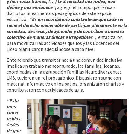
y hermosas tramas, (…) la diversidad nos rodea, nos
define y nos enriquece”
, agregó el Equipo que revisa a
diario los lineamientos pedagógicos de este espacio
educativo.
“Es un recordatorio constante de que cada ser
tiene el derecho inalienable de participar plenamente en la
sociedad, de crecer, de aprender y de contribuir a nuestro
colectivo de maneras únicas e irrepetibles”
, enfatizaron
para movilizar las actividades que los y las Docentes del
Liceo planificaron adecuándose a cada nivel.
Entendiendo que transitar hacia una comunidad inclusiva
implica un trabajo mancomunado, las familias liceanas,
coordinadas en la agrupación Familias Neurodivergentes
LMS, tuvieron un rol protagónico. Dispusieron stand con
material informativo en los patios, organizaron charlas y
contribuyeron con actividades de aula.
“Esta
mos
conve
ncidos
/as/es
de que