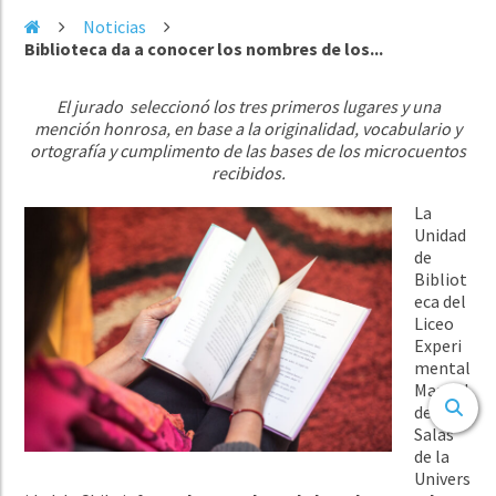
Noticias
Biblioteca da a conocer los nombres de los...
El jurado seleccionó los tres primeros lugares y una
mención honrosa, en base a la originalidad, vocabulario y
ortografía y cumplimento de las bases de los microcuentos
recibidos.
La
Unidad
de
Bibliot
eca del
Liceo
Experi
mental
Manuel
de
Salas
de la
Univers