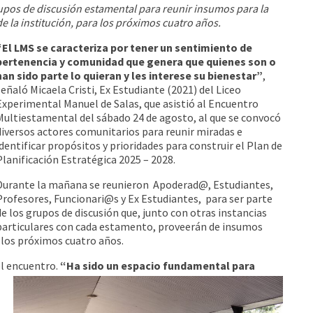
rupos de discusión estamental para reunir insumos para la
de la institución, para los próximos cuatro años.
“El LMS se caracteriza por tener un sentimiento de
pertenencia y comunidad que genera que quienes son o
han sido parte lo quieran y les interese su bienestar”
,
señaló Micaela Cristi, Ex Estudiante (2021) del Liceo
Experimental Manuel de Salas, que asistió al Encuentro
Multiestamental del sábado 24 de agosto, al que se convocó
diversos actores comunitarios para reunir miradas e
identificar propósitos y prioridades para construir el Plan de
Planificación Estratégica 2025 – 2028.
Durante la mañana se reunieron Apoderad@, Estudiantes,
Profesores, Funcionari@s y Ex Estudiantes, para ser parte
de los grupos de discusión que, junto con otras instancias
particulares con cada estamento, proveerán de insumos
a los próximos cuatro años.
el encuentro.
“Ha sido un espacio f
undamental para