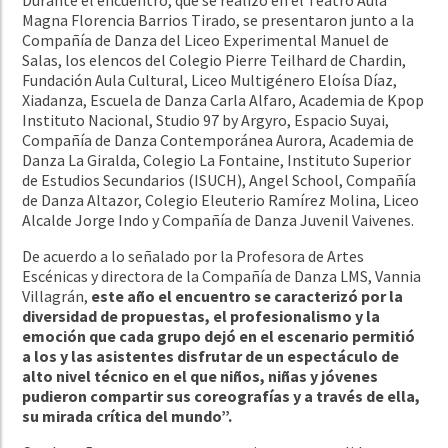
Magna Florencia Barrios Tirado, se presentaron junto a la
Compañía de Danza del Liceo Experimental Manuel de
Salas, los elencos del Colegio Pierre Teilhard de Chardin,
Fundación Aula Cultural, Liceo Multigénero Eloísa Díaz,
Xiadanza, Escuela de Danza Carla Alfaro, Academia de Kpop
Instituto Nacional, Studio 97 by Argyro, Espacio Suyai,
Compañía de Danza Contemporánea Aurora, Academia de
Danza La Giralda, Colegio La Fontaine, Instituto Superior
de Estudios Secundarios (ISUCH), Angel School, Compañía
de Danza Altazor, Colegio Eleuterio Ramírez Molina, Liceo
Alcalde Jorge Indo y Compañía de Danza Juvenil Vaivenes.
De acuerdo a lo señalado por la Profesora de Artes
Escénicas y directora de la Compañía de Danza LMS, Vannia
Villagrán,
este año el encuentro se caracterizó por la
diversidad de propuestas, el profesionalismo y la
emoción que cada grupo dejó en el escenario permitió
a los y las asistentes disfrutar de un espectáculo de
alto nivel técnico en el que niños, niñas y jóvenes
pudieron compartir sus coreografías y a través de ella,
su mirada crítica del mundo”.