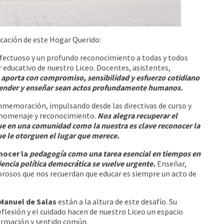
ucación de este Hogar Querido:
o afectuoso y un profundo reconocimiento a todas y todos
r educativo de nuestro Liceo. Docentes, asistentes,
 aporta con compromiso, sensibilidad y esfuerzo cotidiano
aprender y enseñar sean actos profundamente humanos.
onmemoración, impulsando desde las directivas de curso y
e homenaje y reconocimiento.
Nos alegra recuperar el
que en una comunidad como la nuestra es clave reconocer la
ue le otorguen el lugar que merece.
nocer la
pedagogía como una tarea esencial en tiempos en
ciencia política democrática se vuelve urgente.
Enseñar,
orosos que nos recuerdan que educar es siempre un acto de
 Manuel de Salas
están a la altura de este desafío. Su
eflexión y el cuidado hacen de nuestro Liceo un espacio
ormación y sentido común.