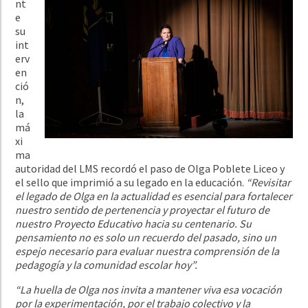
nt
e
su
int
erv
en
ció
n,
la
má
xi
ma
autoridad del LMS recordó el paso de Olga Poblete Liceo y
el sello que imprimió a su legado en la educación.
“
Revisitar
el legado de Olga en la actualidad es esencial para fortalecer
nuestro sentido de pertenencia y proyectar el futuro de
nuestro Proyecto Educativo hacia su centenario. Su
pensamiento no es solo un recuerdo del pasado, sino un
espejo necesario para evaluar nuestra comprensión de la
pedagogía y la comunidad escolar hoy”.
“La huella de Olga nos
invita a mantener viva esa vocación
por la experimentación, por el trabajo colectivo
y la