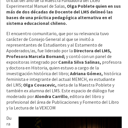
oficial del año de la Maestra Fundadora del Liceo
Experimental Manuel de Salas,
Olga Poblete quien en sus
más de dos décadas de Docente del LMS delineó las
bases de una práctica pedagógica alternativa en el
sistema educacional chileno.
El encuentro comunitario, que por su relevancia tuvo
carácter de Consejo General al que se invitó a
representantes de Estudiantes y al Estamento de
Apoderados/as, fue liderado por la
Directora del LMS,
Profesora Marcela Bornand;
y contó con un panel de
expositoras integrado por
Camila Silva Salinas,
profesora
y doctora en Historia, quien estuvo a cargo de la
investigación histórica del libro;
Adriana Gómez,
histórica
feminista e integrante del actual MEMCH, ex estudiante
del LMS;
Olga Covacevic,
nieta de la Maestra Poblete y
también ex alumna del LMS. Este espacio de diálogo fue
moderado por
Alondra Carrillo
, editora del libro y
profesional del área de Publicaciones y Fomento del Libro
y la Lectura de la VEXCOM
Du
ra