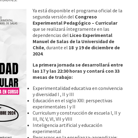
Ya está disponible el programa oficial de la
segunda versión del
Congreso
Experimental Pedagógico – Curricular
que se realizará íntegramente en las
dependencias del
Liceo Experimental
Manuel de Salas de la Universidad de
Chile
, durante el
18 y 19 de diciembre de
2024
.
La primera jornada se desarrollará entre
las 17 y las 22:30 horas y contará con 33
mesas de trabajo:
Experimentalidad educativa en convivencia
y diversidad I , II y III
Educación en el siglo XXI: perspectivas
experimentales I y II
Curriculum y construcción de escuela I, II y
III, IV, V, VI, VII y VIII
Inteligencia artificial y educación
experimental
Pensarnos en la enseñanza-aprendizaje: