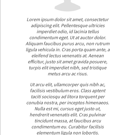
Lorem ipsum dolor sit amet, consectetur
adipiscing elit. Pellentesque ultricies
imperdiet odio, id lacinia tellus
condimentum eget. Ut at auctor dolor.
Aliquam faucibus purus arcu, non rutrum
ligula vehicula in. Cras porta quam ante, a
eleifend lectus venenatis at. Aenean
efficitur, justo sit amet gravida posuere,
turpis elit imperdiet nibh, sed tristique
metus arcu ac risus.
Ut arcu elit, ullamcorper quis nibh ac,
facilisis vestibulum eros. Class aptent
taciti sociosqu ad litora torquent per
conubia nostra, per inceptos himenaeos.
Nulla est mi, cursus eget justo ut,
hendrerit venenatis elit. Cras pulvinar
tincidunt massa, at faucibus arcu
condimentum eu. Curabitur facilisis
elementum ligula non lobortis.